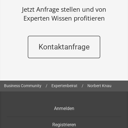
Jetzt Anfrage stellen und von
Experten Wissen profitieren
Kontaktanfrage
Sie sind hier:
Business Community
/
Expertenbeirat
/
Norbert Knau
Anmelden
Registrieren